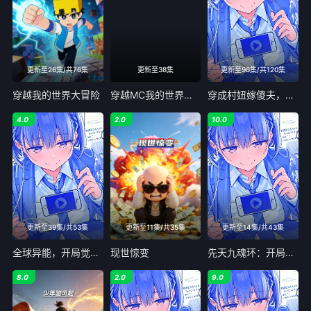
更新至26集/共76集
更新至38集
更新至96集/共120集
穿越我的世界大冒险
穿越MC我的世界：从零开始当大佬
穿成村妞嫁傻夫，哭包夫君黏上我
4.0
2.0
10.0
更新至39集/共53集
更新至11集/共35集
更新至14集/共43集
全球异能，开局觉醒SSS级天赋
现世惊变
先天九魂环：开局震慑大荒魂兽
8.0
2.0
9.0