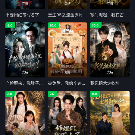
完结
完结
完结
不要用红笔写名字
重生95之流金岁月
寒门崛起：我在古代用诗词打脸所有人
4.0
10.0
10.0
完结
完结
完结
产检醒来，我肚子里的孩子消失了
被休后，我给辛追当主厨
我凭相术定乾坤
2.0
7.0
9.0