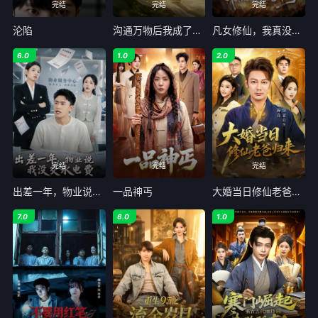
完结
完结
完结
沦陷
沟通万物后我成了全家团宠
凡女修仙，我真没想到会飞升啊
6.0
1.0
2.0
完结
完结
完结
出差一年，物业说我没交水电费
一品神丐
大婚当日修仙老爸归来
7.0
6.0
1.0