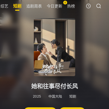
0
综艺
短剧
追剧周表
今日更新
热榜
我的观影记录
暂无观看影片的记录
她和往事尽付长风
2025
中国大陆
短剧