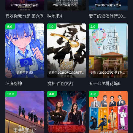
20260702第6期尝鲜
20260702第15期下
20260702第12期中
喜欢你我也是 第六季
种地吧4
妻子的浪漫旅行2026
9.0
1.0
2.0
更新至第1期
更新至20260702(百厨干饭局)
更新至20260702(第8期上)
卧底厨神
食神·百厨大战
五十公里桃花坞6
10.0
4.0
4.0