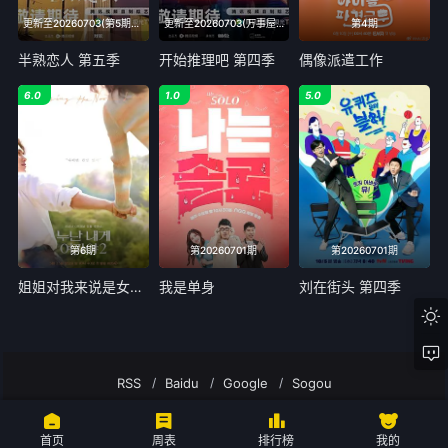
更新至20260703(第5期陪看)
更新至20260703(万事屋特别加更)
第4期
半熟恋人 第五季
开始推理吧 第四季
偶像派遣工作
6.0
1.0
5.0
第6期
第20260701期
第20260701期
姐姐对我来说是女人2
我是单身
刘在街头 第四季
RSS
Baidu
Google
Sogou
嘀哩嘀哩-无名小站罢了,在线动漫,D站,dilidili嘀哩嘀哩所有内容均来自互联网分
享站点所提供的公开引用资源，未提供资源上传、存储服务
首页
周表
排行榜
我的