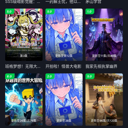
SSS级暗影觉醒：超能学院
一药解王忧，他以江山聘
茅山学宫
5.0
5.0
1.0
第3集
更新至第12集
更新至11集/共80集
班格梦想！无限大缪型
开拍啦！怪兽大电影
我家先祖执掌幽界
8.0
2.0
5.0
更新至26集/共76集
更新至38集
更新至96集/共120集