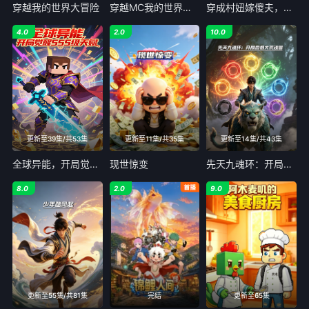
穿越我的世界大冒险
穿越MC我的世界：从零开始当大佬
穿成村妞嫁傻夫，哭包夫君黏上我
4.0
2.0
10.0
更新至39集/共53集
更新至11集/共35集
更新至14集/共43集
全球异能，开局觉醒SSS级天赋
现世惊变
先天九魂环：开局震慑大荒魂兽
8.0
2.0
9.0
更新至55集/共81集
完结
更新至65集