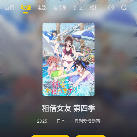
首页
动漫
电影
电视剧
综艺
短剧
追剧周表
今
我的观影记录
暂无观看影片的记录
租借女友 第四季
2025
日本
喜剧爱情动画