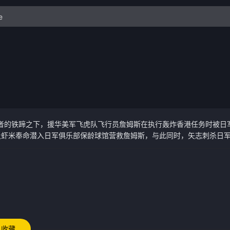
略者的铁蹄之下，援华美军飞虎队飞行员詹姆斯在执行轰炸香港任务时被日
及虾米奉命潜入日军俱乐部保龄球馆营救詹姆斯，与此同时，矢志刺杀日
行任务的绝佳机会。不料，营救詹姆斯和刺杀日军高官的任务“相撞”，
斯冲破日军海陆空立体封锁，与追击日军以命相搏，最终在大鹏湾的血色
收藏