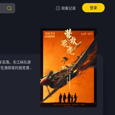
登录
观看记录
我的观影记录
暂无观看影片的记录
军击落。东江纵队游
军在港高官的我党潜伏
欢少身份暴露、行动未
黎明中小队绝地突围、