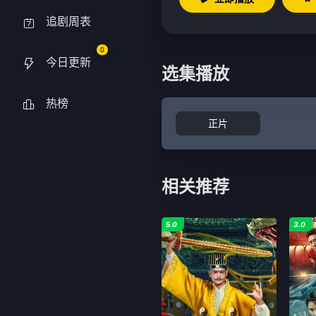
追剧周表
0
今日更新
选集播放
热榜
正片
相关推荐
5.0
3.0