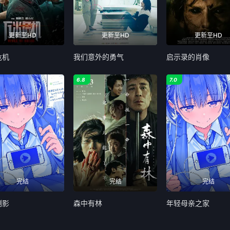
更新至HD
更新至HD
更新至HD
危机
我们意外的勇气
启示录的肖像
6.8
7.0
完结
完结
完结
倒影
森中有林
年轻母亲之家