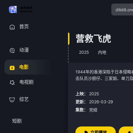
首页
营救飞虎
动漫
2025
内地
电影
1944年的香港深陷于日本侵
击队员沙胆仔、三家姐、单刀
电视剧
人员欢少终于等到在保龄球馆执
果后毅然与小队一起带着詹姆
上映：
2025
逃出生天。
综艺
更新：
2026-03-29
集数：
完结
短剧
立即播放