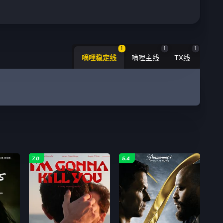
1
1
1
嘀哩稳定线
嘀哩主线
TX线
7.0
5.4