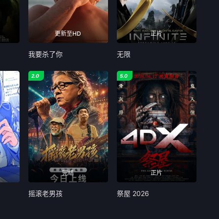
更新至HD
正片
我要杀了你
无限
2.0
5.0
完结
正片
摇滚老男孩
祭屋 2026