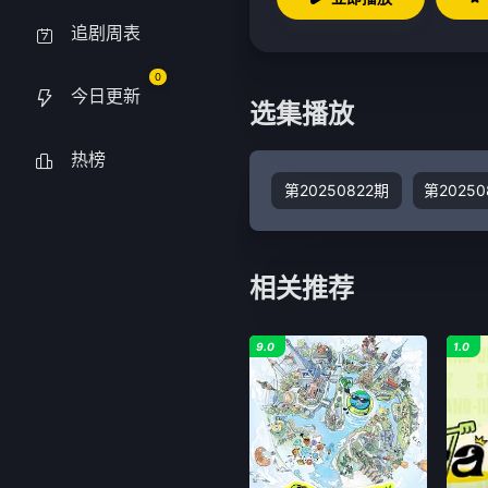
追剧周表
0
今日更新
选集播放
热榜
第20250822期
相关推荐
9.0
1.0