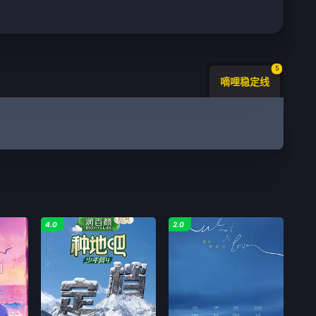
5
嘀哩稳定线
4.0
2.0