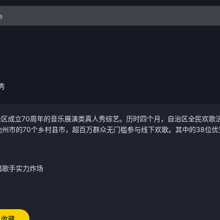
秀
区成立70周年的音乐展演类真人秀综艺。历时四个月，自治区全民欢歌
地州市的70个乡村县市，超百万群众无门槛参与线下欢歌。其中的38位
，以歌传情。他们先隐身于巨屏背后，独自开唱。如被歌声打
说唱歌手实力炸场
收藏