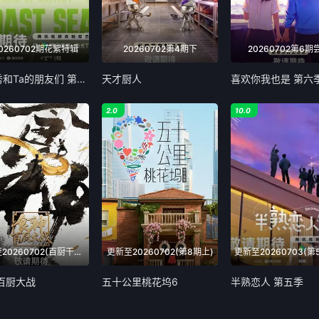
0260702期花絮特辑
20260702第4期下
20260702第6期
脱口秀和Ta的朋友们 第三季
天才厨人
喜欢你我也是 第六
2.0
10.0
更新至20260702(百厨干饭局)
更新至20260702(第8期上)
·百厨大战
五十公里桃花坞6
半熟恋人 第五季