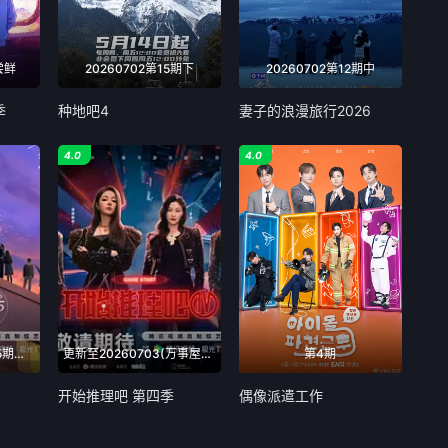
尝鲜
20260702第15期下
20260702第12期中
季
种地吧4
妻子的浪漫旅行2026
4.0
4.0
更新至20260703(第5期陪看)
更新至20260703(万事屋特别加更)
第4期
开始推理吧 第四季
偶像派遣工作