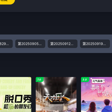
第20250829期音乐社交王"热情献歌,主持人现场认弟
第20250905期开口跪!退伍军人浑厚嗓音唤醒时代记忆
第20250912期民乐歌手现场弹唱人气火爆
第20250919期新疆说唱歌手实力炸场
7.0
3.0