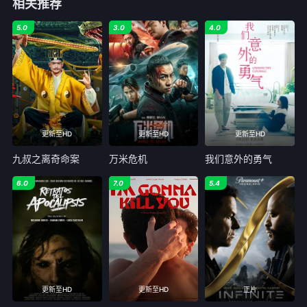
相关推荐
5.0
3.0
4.0
更新至HD
更新至HD
更新至HD
九叔之离奇命案
万米危机
我们意外的勇气
6.0
7.0
5.4
更新至HD
更新至HD
正片