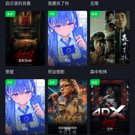
启示录的肖像
我要杀了你
无限
4.0
7.0
6.8
更新至HD
完结
完结
祭屋
死钻倒影
森中有林
7.0
2.0
5.0
完结
完结
正片