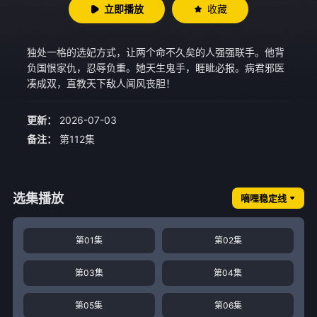
立即播放
收藏
独处一格的选妃方式，让两个命不久矣的人强强联手。他背
负国恨家仇，忍辱负重。她天生鬼手，睚眦必报。病君邪医
凑成双，直教天下敌人闻风丧胆！
更新：
2026-07-03
备注：
第112集
选集播放
嘀哩稳定线
第01集
第02集
第03集
第04集
第05集
第06集