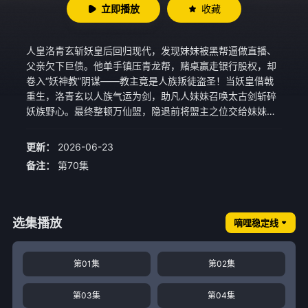
立即播放
收藏
人皇洛青玄斩妖皇后回归现代，发现妹妹被黑帮逼做直播、
父亲欠下巨债。他单手镇压青龙帮，赌桌赢走银行股权，却
卷入“妖神教”阴谋——教主竟是人族叛徒盗圣！当妖皇借戟
重生，洛青玄以人族气运为剑，助凡人妹妹召唤太古剑斩碎
妖族野心。最终整顿万仙盟，隐退前将盟主之位交给妹妹，
与商业女王周琳共探血脉之谜，留下“人皇镇万古”的都市传
说。
更新：
2026-06-23
备注：
第70集
选集播放
嘀哩稳定线
第01集
第02集
第03集
第04集