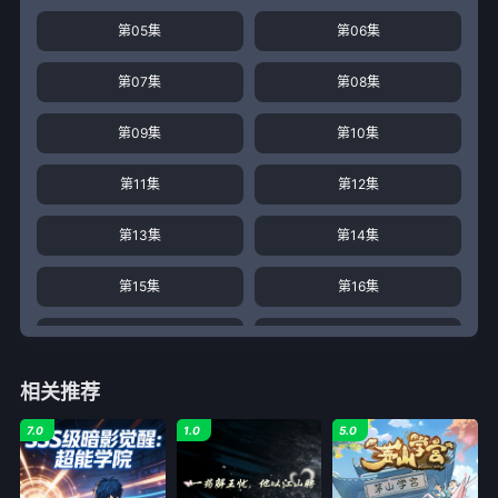
第05集
第06集
第07集
第08集
第09集
第10集
第11集
第12集
第13集
第14集
第15集
第16集
第17集
第18集
相关推荐
第19集
第20集
7.0
1.0
5.0
第21集
第22集
第23集
第24集