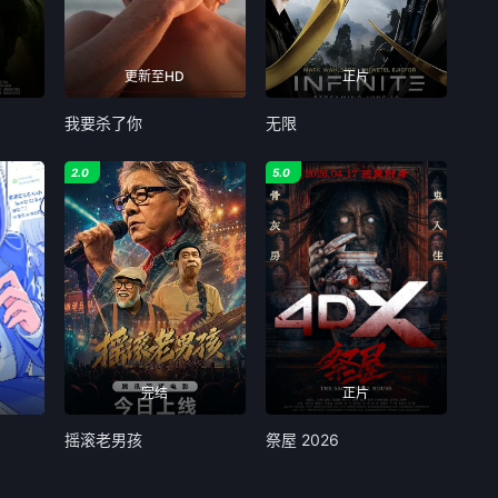
更新至HD
正片
我要杀了你
无限
2.0
5.0
完结
正片
摇滚老男孩
祭屋 2026