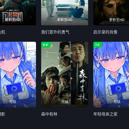
更新至HD
更新至HD
更新至HD
危机
我们意外的勇气
启示录的肖像
6.8
7.0
完结
完结
完结
倒影
森中有林
年轻母亲之家