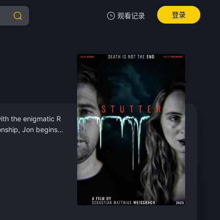
登录
观看记录
我的观影记录
暂无观看影片的记录
with the enigmatic R
onship, Jon begins t
cho seemingly everyw