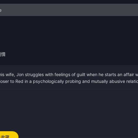
剧情
his wife, Jon struggles with feelings of guilt when he starts an affair 
oser to Red in a psychologically probing and mutually abusive relati
ned the night his wife killed herself. With the Stutter, a haunting e
收藏