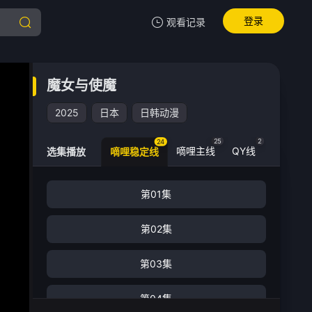
登录
观看记录
我的观影记录
魔女与使魔
魔女与使魔
第08集
2025
日本
日韩动漫
清空
25
2
24
嘀哩主线
QY线
选集播放
嘀哩稳定线
第01集
第02集
第03集
第04集