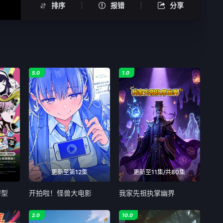
排序
报错
分享
第05集
第06集
第07集
5.0
1.0
第08集
第09集
第10集
第11集
更新至第12集
更新至11集/共80集
第12集
缪型
开拍啦！怪兽大电影
我家先祖执掌幽界
第13集
2.0
10.0