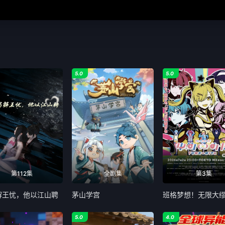
5.0
5.0
第112集
全剧集
第3集
解王忧，他以江山聘
茅山学宫
班格梦想！无限大
5.0
4.0