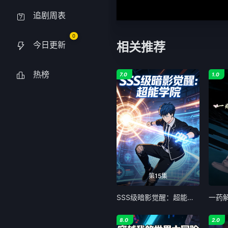
追剧周表
0
今日更新
相关推荐
热榜
7.0
1.0
第15集
SSS级暗影觉醒：超能学院
一药
8.0
2.0